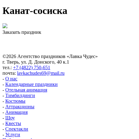
Канат-сосиска
Заказать праздник
©2026 Агентство праздников «Лавка Чудес»
г. Тверь, ул. Д. Донского, 40 к.1
тел.:
+7 (4822) 750-651
почта:
lavkachudes69@mail.ru
-
О нас
-
Календарные праздники
-
Отельная анимация
-
Тимбилдинги
-
Костюмы
-
Аттракционы
-
Анимация
-
Шоу
-
Квесты
-
Спектакли
-
Услуги