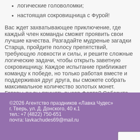
логические головоломки;
настоящая сокровищница с Фурой!
Вас ждет захватывающее приключение, где
каждый член команды сможет проявить свои
лучшие качества. Разгадайте мудреные загадки
Старца, пройдите полосу препятствий,
требующую ловкости и силы, и решите сложные
логические задачи, чтобы открыть заветную
сокровищницу. Каждое испытание приближает
команду к победе, но только работая вместе и
поддерживая друг друга, вы сможете собрать
максимальное количество золотых монет.
Готовы ли вы принять вызов Форта? Соберите
свою команду смельчаков и отправляйтесь на
©2026 Агентство праздников «Лавка Чудес»
поиски приключений и сокровищ!
г. Тверь, ул. Д. Донского, 40 к.1
тел.:
+7 (4822) 750-651
почта:
lavkachudes69@mail.ru
ЗАКАЗАТЬ ПРАЗДНИК